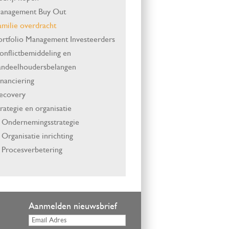
anagement Buy Out
amilie overdracht
ortfolio Management Investeerders
onflictbemiddeling en
andeelhoudersbelangen
inanciering
ecovery
trategie en organisatie
Ondernemingsstrategie
Organisatie inrichting
Procesverbetering
Aanmelden nieuwsbrief