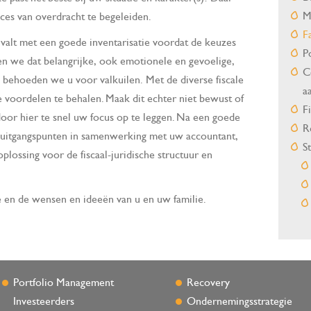
M
oces van overdracht te begeleiden.
F
 valt met een goede inventarisatie voordat de keuzes
P
we dat belangrijke, ook emotionele en gevoelige,
C
behoeden we u voor valkuilen. Met de diverse fiscale
a
e voordelen te behalen. Maak dit echter niet bewust of
F
oor hier te snel uw focus op te leggen. Na een goede
R
te uitgangspunten in samenwerking met uw accountant,
S
oplossing voor de fiscaal-juridische structuur en
ie en de wensen en ideeën van u en uw familie.
Portfolio Management
Recovery
Investeerders
Ondernemingsstrategie