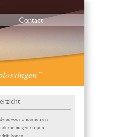
Contact
oplossingen”
erzicht
dvies voor ondernemers
nderneming verkopen
edrijf kopen