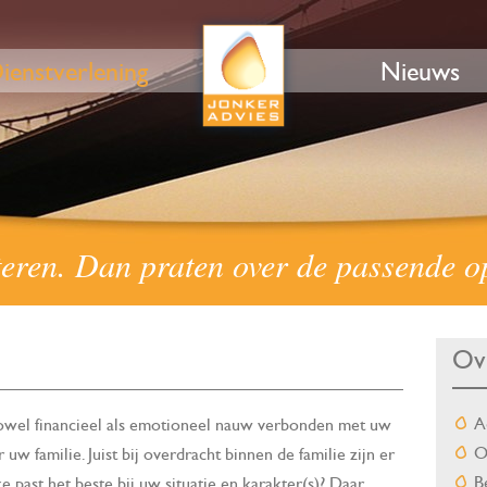
ienstverlening
Nieuws
teren. Dan praten over de passende 
Ov
A
owel financieel als emotioneel nauw verbonden met uw
O
w familie. Juist bij overdracht binnen de familie zijn er
B
 past het beste bij uw situatie en karakter(s)? Daar