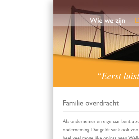
Wie we zijn
D
“Eerst luis
Familie overdracht
Als ondernemer en eigenaar bent u z
onderneming. Dat geldt vaak ook voor u
heel veel mogelijke oplossingen. Welke