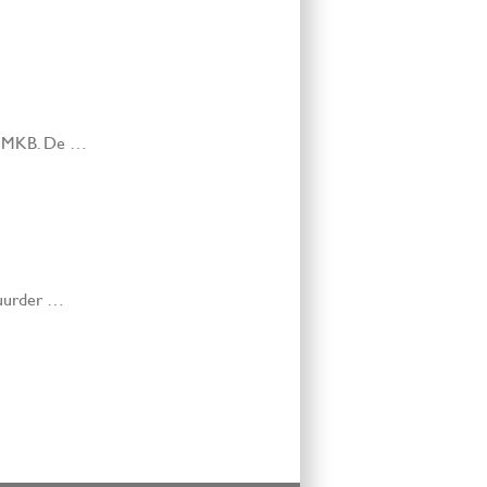
et MKB. De …
tuurder …