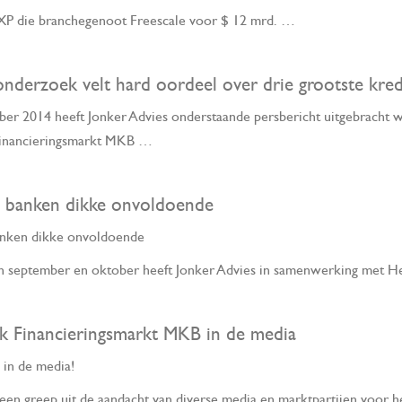
P die branchegenoot Freescale voor $ 12 mrd. …
onderzoek velt hard oordeel over drie grootste kred
r 2014 heeft Jonker Advies onderstaande persbericht uitgebracht w
inancieringsmarkt MKB …
 banken dikke onvoldoende
nken dikke onvoldoende
n september en oktober heeft Jonker Advies in samenwerking met 
 Financieringsmarkt MKB in de media
 in de media!
en greep uit de aandacht van diverse media en marktpartijen voor 