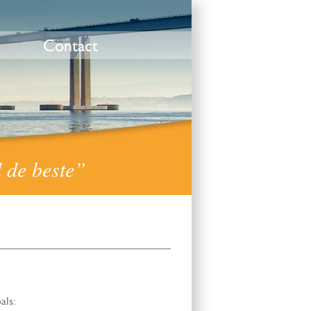
Contact
d de beste”
als: