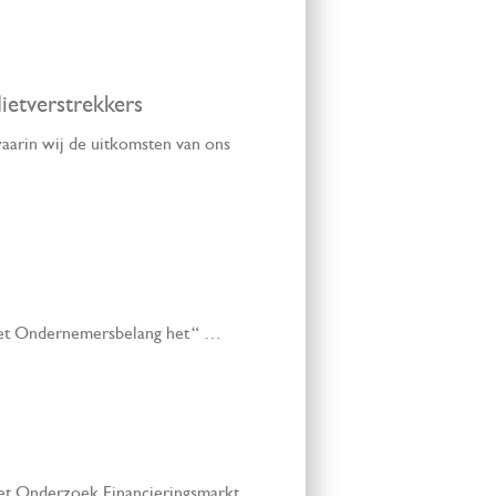
ietverstrekkers
aarin wij de uitkomsten van ons
Het Ondernemersbelang het “ …
het Onderzoek Financieringsmarkt