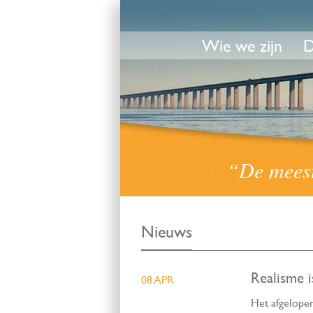
Wie we zijn
D
“De meest 
Nieuws
Realisme 
08 APR
Het afgelopen